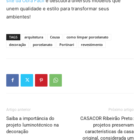
site da Obra Fácil
e descubra diversos modelos que
unem qualidade e estilo para transformar seus
ambientes!
TAGS
arquitetura
Ceusa
como limpar porcelanato
decoração
porcelanato
Portinari
revestimento
Artigo anterior
Próximo artigo
Saiba a importância do
CASACOR Ribeirão Preto:
projeto luminotécnico na
projetos preservam
decoração
características da casa
original, considerada um