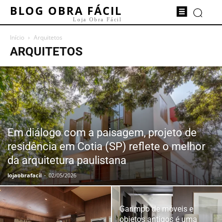
BLOG OBRA FÁCIL
Loja Obra Fácil
Início
Arquitetos
ARQUITETOS
Em diálogo com a paisagem, projeto de
residência em Cotia (SP) reflete o melhor
da arquitetura paulistana
lojaobrafacil
-
02/05/2026
Garimpo de móveis e
objetos antigos é uma