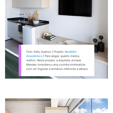
Foto: Kelly Queiroz | Projeto:
ResiliArt
Arquitetura
| Para alugar, quanto menos,
melhor. Neste projeto, a arquiteta Jociane
Mendes considerou uma cozinha minimalista
com um frigobar e armários inferiores e aéreos.