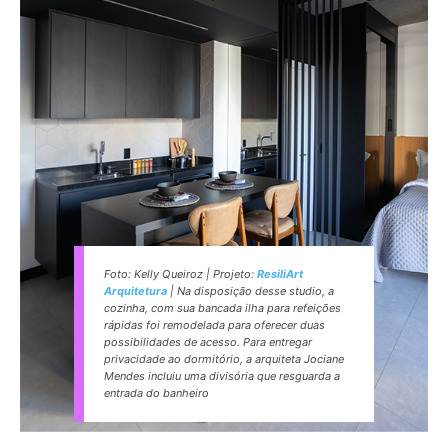
Foto: Kelly Queiroz | Projeto:
ResiliArt
Arquitetura
| Na disposição desse studio, a
cozinha, com sua bancada ilha para refeições
rápidas foi remodelada para oferecer duas
possibilidades de acesso. Para entregar
privacidade ao dormitório, a arquiteta Jociane
Mendes incluiu uma divisória que resguarda a
entrada do banheiro