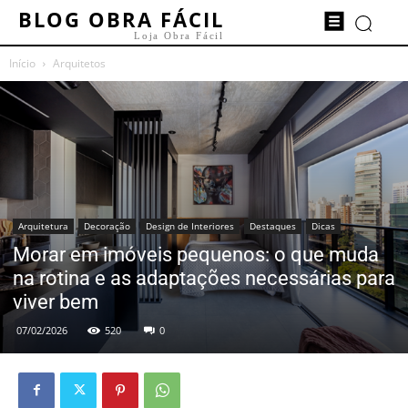
BLOG OBRA FÁCIL
Loja Obra Fácil
Início
Arquitetos
Arquitetura
Decoração
Design de Interiores
Destaques
Dicas
Morar em imóveis pequenos: o que muda
na rotina e as adaptações necessárias para
viver bem
07/02/2026
520
0