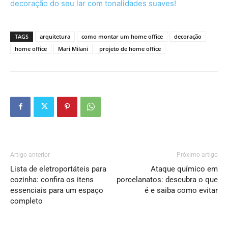
decoração do seu lar com tonalidades suaves!
TAGS
arquitetura
como montar um home office
decoração
home office
Mari Milani
projeto de home office
Artigo anterior
Próximo artigo
Lista de eletroportáteis para
Ataque químico em
cozinha: confira os itens
porcelanatos: descubra o que
essenciais para um espaço
é e saiba como evitar
completo