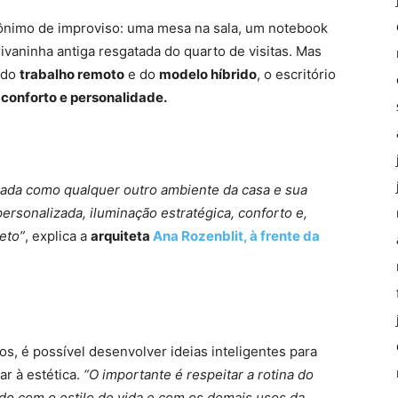
nônimo de improviso: uma mesa na sala, um notebook
vaninha antiga resgatada do quarto de visitas. Mas
 do
trabalho remoto
e do
modelo híbrido
, o escritório
conforto e personalidade.
sada como qualquer outro ambiente da casa e sua
rsonalizada, iluminação estratégica, conforto e,
jeto”
, explica a
arquiteta
Ana Rozenblit, à frente da
, é possível desenvolver ideias inteligentes para
ar à estética.
“O importante é respeitar a rotina do
ado com o estilo de vida e com os demais usos da