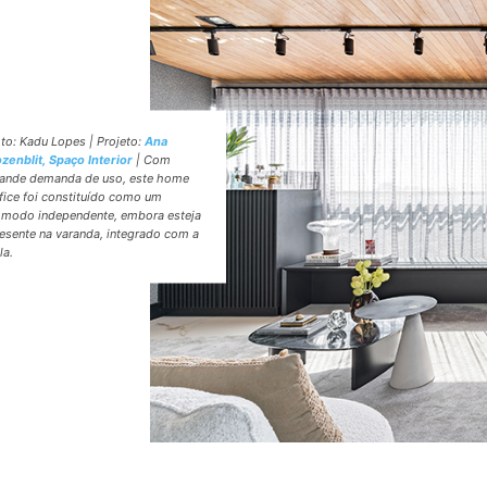
to: Kadu Lopes | Projeto:
Ana
zenblit, Spaço Interior
| Com
ande demanda de uso, este home
fice foi constituído como um
modo independente, embora esteja
esente na varanda, integrado com a
la.