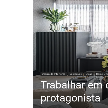
Design de Interiores
Destaques
Dicas
Home Offi
Trabalhar em 
protagonista