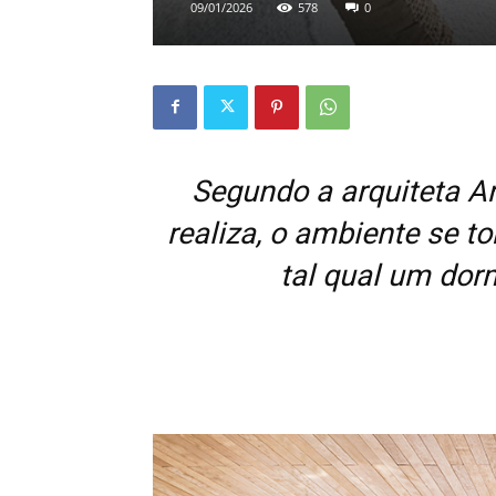
09/01/2026
578
0
Segundo a arquiteta An
realiza, o ambiente se to
tal qual um dor