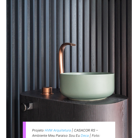
Projeto
HVM Arquitetura
| CASACOR RS –
Ambiente Meu Paraiso Sou Eu
Deca
| Foto: