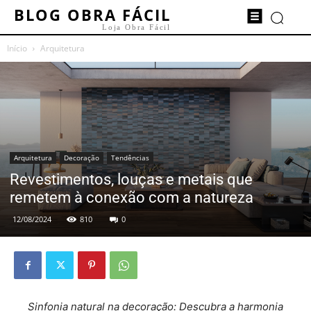
BLOG OBRA FÁCIL
Loja Obra Fácil
Início
Arquitetura
Arquitetura
Decoração
Tendências
Revestimentos, louças e metais que
remetem à conexão com a natureza
12/08/2024
810
0
Sinfonia natural na decoração: Descubra a harmonia