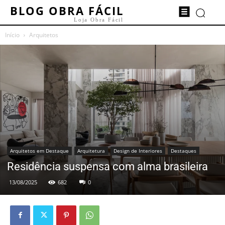
BLOG OBRA FÁCIL
Loja Obra Fácil
Início
Arquitetos
Arquitetos em Destaque
Arquitetura
Design de Interiores
Destaques
Residência suspensa com alma brasileira
13/08/2025
682
0