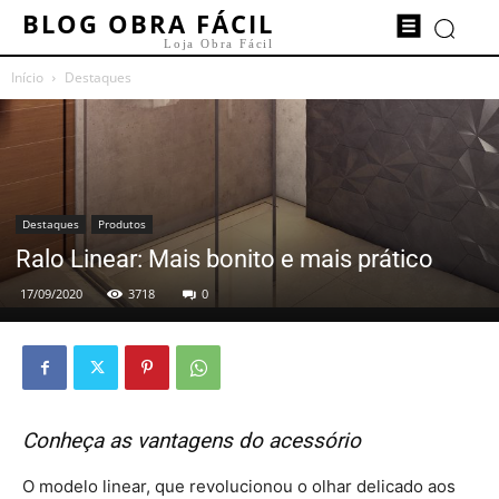
BLOG OBRA FÁCIL
Loja Obra Fácil
Início
Destaques
Destaques
Produtos
Ralo Linear: Mais bonito e mais prático
17/09/2020
3718
0
Conheça as vantagens do acessório
O modelo linear, que revolucionou o olhar delicado aos