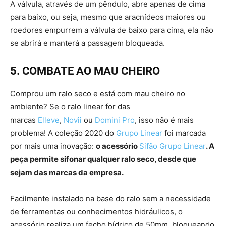
A válvula, através de um pêndulo, abre apenas de cima
para baixo, ou seja, mesmo que aracnídeos maiores ou
roedores empurrem a válvula de baixo para cima, ela não
se abrirá e manterá a passagem bloqueada.
5. COMBATE AO MAU CHEIRO
Comprou um ralo seco e está com mau cheiro no
ambiente? Se o ralo linear for das
marcas
Elleve
,
Novii
ou
Domini Pro
, isso não é mais
problema! A coleção 2020 do
Grupo Linear
foi marcada
por mais uma inovação:
o acessório
Sifão Grupo Linear
. A
peça permite sifonar qualquer ralo seco, desde que
sejam das marcas da empresa.
Facilmente instalado na base do ralo sem a necessidade
de ferramentas ou conhecimentos hidráulicos, o
acessório realiza um fecho hídrico de 50mm, bloqueando