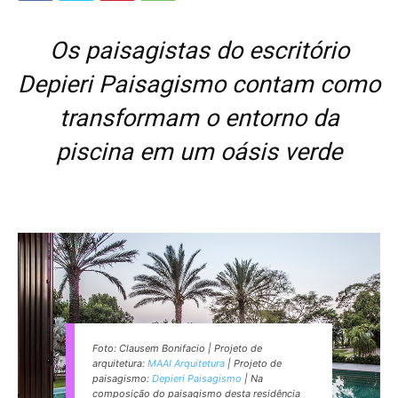
Os paisagistas do escritório
Depieri Paisagismo contam como
transformam o entorno da
piscina em um oásis verde
Foto: Clausem Bonifacio | Projeto de
arquitetura:
MAAI Arquitetura
| Projeto de
paisagismo:
Depieri Paisagismo
| Na
composição do paisagismo desta residência