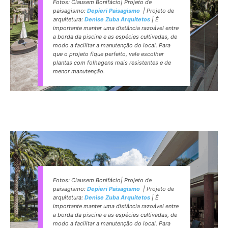
Fotos: Clausem Bonifácio| Projeto de
paisagismo:
Depieri Paisagismo
| Projeto de
arquitetura:
Denise Zuba Arquitetos
| É
importante manter uma distância razoável entre
a borda da piscina e as espécies cultivadas, de
modo a facilitar a manutenção do local. Para
que o projeto fique perfeito, vale escolher
plantas com folhagens mais resistentes e de
menor manutenção.
Fotos: Clausem Bonifácio| Projeto de
paisagismo:
Depieri Paisagismo
| Projeto de
arquitetura:
Denise Zuba Arquitetos
| É
importante manter uma distância razoável entre
a borda da piscina e as espécies cultivadas, de
modo a facilitar a manutenção do local. Para