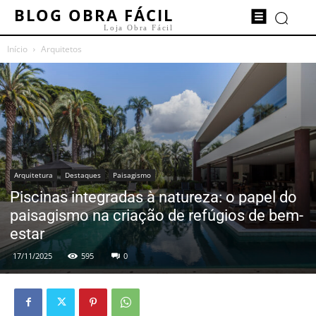
BLOG OBRA FÁCIL
Loja Obra Fácil
Início
Arquitetos
Arquitetura
Destaques
Paisagismo
Piscinas integradas à natureza: o papel do
paisagismo na criação de refúgios de bem-
estar
17/11/2025
595
0