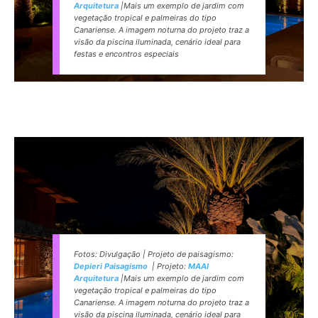
Arquitetura
|Mais um exemplo de jardim com
vegetação tropical e palmeiras do tipo
Canariense. A imagem noturna do projeto traz a
visão da piscina iluminada, cenário ideal para
festas e encontros especiais
Fotos: Divulgação | Projeto de paisagismo:
Depieri Paisagismo
| Projeto:
MAAI
Arquitetura
|Mais um exemplo de jardim com
vegetação tropical e palmeiras do tipo
Canariense. A imagem noturna do projeto traz a
visão da piscina iluminada, cenário ideal para