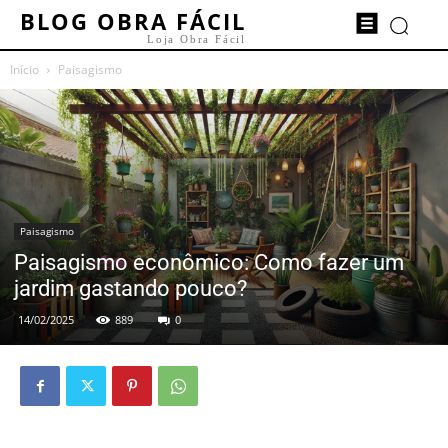
BLOG OBRA FÁCIL
Loja Obra Fácil
Início
Paisagismo
Paisagismo
Paisagismo econômico: Como fazer um
jardim gastando pouco?
14/02/2025
889
0