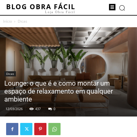
BLOG OBRA FÁCIL
Loja Obra Fácil
Início
Dicas
Dicas
Lounge: o que é e como montar um
espaço de relaxamento em qualquer
ambiente
12/03/2026
437
0