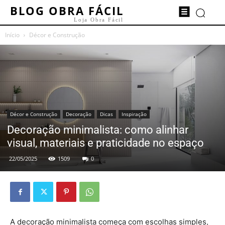
BLOG OBRA FÁCIL
Loja Obra Fácil
Início
Décor e Construção
Décor e Construção
Decoração
Dicas
Inspiração
Decoração minimalista: como alinhar
visual, materiais e praticidade no espaço
22/05/2025
1509
0
A decoração minimalista começa com escolhas simples,