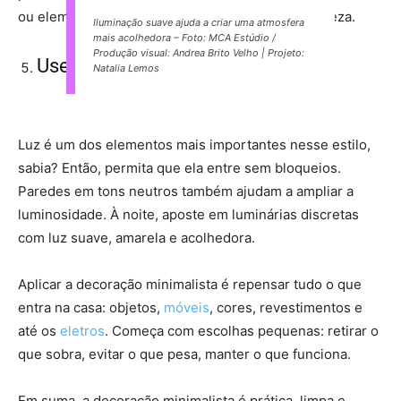
ou elementos naturais que levam textura com leveza.
Iluminação suave ajuda a criar uma atmosfera
mais acolhedora –
Foto: MCA Estúdio /
Produção visual: Andrea Brito Velho | Projeto:
Use a luz natural a seu favor
Natalia Lemos
Luz é um dos elementos mais importantes nesse estilo,
sabia? Então, permita que ela entre sem bloqueios.
Paredes em tons neutros também ajudam a ampliar a
luminosidade. À noite, aposte em luminárias discretas
com luz suave, amarela e acolhedora.
Aplicar a decoração minimalista é repensar tudo o que
entra na casa: objetos,
móveis
, cores, revestimentos e
até os
eletros
. Começa com escolhas pequenas: retirar o
que sobra, evitar o que pesa, manter o que funciona.
Em suma, a decoração minimalista é prática, limpa e