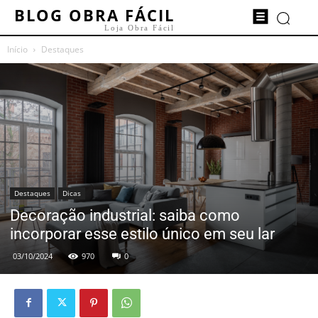
BLOG OBRA FÁCIL
Loja Obra Fácil
Início
Destaques
Destaques
Dicas
Decoração industrial: saiba como
incorporar esse estilo único em seu lar
03/10/2024
970
0