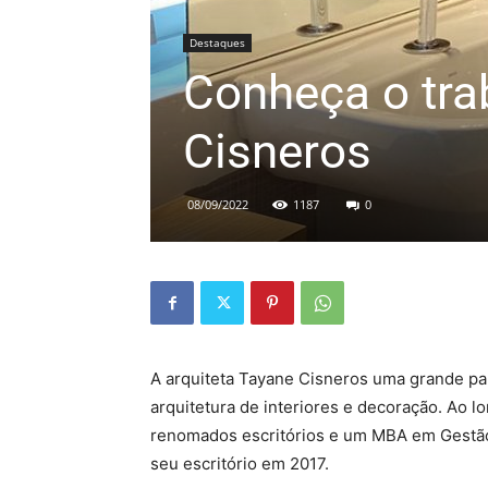
Destaques
Conheça o tra
Cisneros
08/09/2022
1187
0
A arquiteta Tayane Cisneros uma grande par
arquitetura de interiores e decoração. Ao 
renomados escritórios e um MBA em Gestão d
seu escritório em 2017.