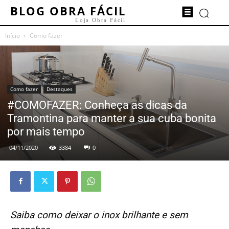
BLOG OBRA FÁCIL
Loja Obra Fácil
Início
Como fazer
Como fazer
Destaques
#COMOFAZER: Conheça as dicas da
Tramontina para manter a sua cuba bonita
por mais tempo
04/11/2020
3384
0
Saiba como deixar o inox brilhante e sem