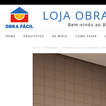
LOJA OBRA
Bem-vindo ao B
HOME
ARQUITETOS
NA MÍDIA
COMO FAZER
Início
Destaques
Chuveiro de teto: vantagens, com