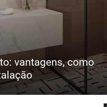
eto: vantagens, como
talação