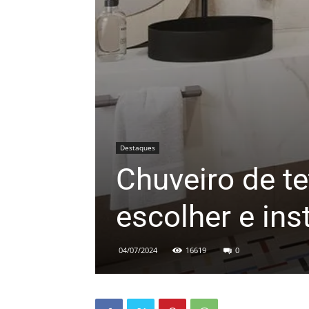
Destaques
Chuveiro de t
escolher e ins
04/07/2024
16619
0