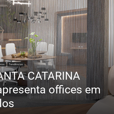
ntos
Tendências
ANTA CATARINA
apresenta offices em
los