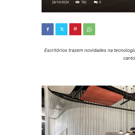
28/10/2024
782
0
Escritórios trazem novidades na tecnologia
cant