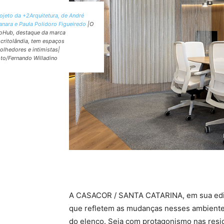
ojeto da +2Arquitetura, de André
nara e Paula Polidoro Figueiredo
|O
oHub, destaque da marca
critolândia, tem espaços
olhedores e intimistas|
to/Fernando Willadino
A CASACOR / SANTA CATARINA, em sua ediçã
que refletem as mudanças nesses ambientes
do elenco. Seja com protagonismo nas resi