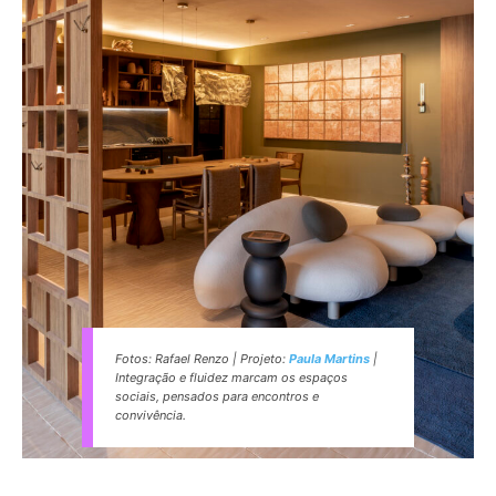
Fotos: Rafael Renzo | Projeto:
Paula Martins
|
Integração e fluidez marcam os espaços
sociais, pensados para encontros e
convivência.