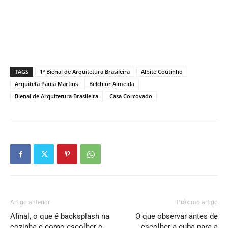
TAGS
1ª Bienal de Arquitetura Brasileira
Albite Coutinho
Arquiteta Paula Martins
Belchior Almeida
Bienal de Arquitetura Brasileira
Casa Corcovado
Artigo anterior
Próximo artigo
Afinal, o que é backsplash na
O que observar antes de
cozinha e como escolher o
escolher a cuba para a