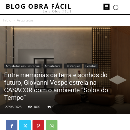
BLOG OBRA FÁCIL
Loja Obra Fácil
Início
Arquitetos
Arquitetos em Destaque
Arquitetura
Destaques
Eventos
Entre memórias da terra e sonhos do
futuro, Giovanni Vespe estreia na
CASACOR com o ambiente “Solos do
Tempo”
27/05/2025
1002
0