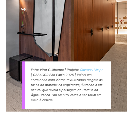
Foto: Vitor Guilherme | Projeto:
Giovanni Vespe
| CASACOR São Paulo 2025 | Painel em
serralheria com vidros texturizados resgata as
fases do material na arquitetura, filtrando a luz
natural que revela a paisagem do Parque da
Água Branca. Um respiro verde e sensorial em
meio à cidade.