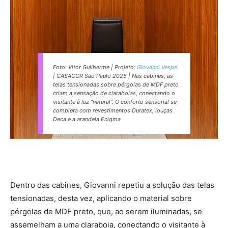
Foto: Vitor Guilherme | Projeto:
Giovanni Vespe
| CASACOR São Paulo 2025 | Nas cabines, as
telas tensionadas sobre pérgolas de MDF preto
criam a sensação de claraboias, conectando o
visitante à luz “natural”. O conforto sensorial se
completa com revestimentos Duratex, louças
Deca e a arandela Enigma
Dentro das cabines, Giovanni repetiu a solução das telas
tensionadas, desta vez, aplicando o material sobre
pérgolas de MDF preto, que, ao serem iluminadas, se
assemelham a uma claraboia, conectando o visitante à